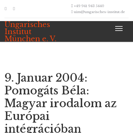
+49 941 943 5440
uim@ungarisches-institut.de
Ungarisches
Institut
München e. V.
9. Januar 2004:
Pomogáts Béla:
Magyar irodalom az
Európai
intégrációban