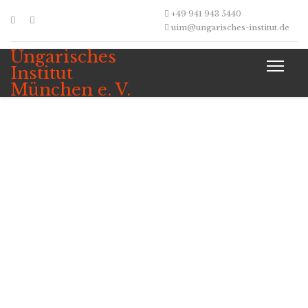
+49 941 943 5440
uim@ungarisches-institut.de
Ungarisches
Institut
München e. V.