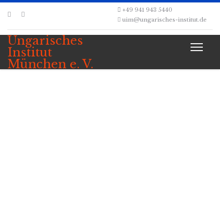
+49 941 943 5440
uim@ungarisches-institut.de
Ungarisches
Institut
München e. V.