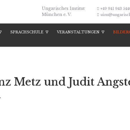
Ungarisches Institut
+49 941 943 544
München e. V.
uim@ungarische
SPRACHSCHULE
VERANSTALTUNGEN
BILDER
anz Metz und Judit Angst
n