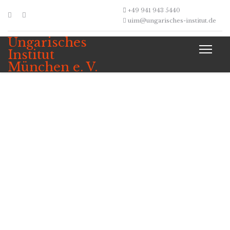
+49 941 943 5440
uim@ungarisches-institut.de
Ungarisches
Institut
München e. V.