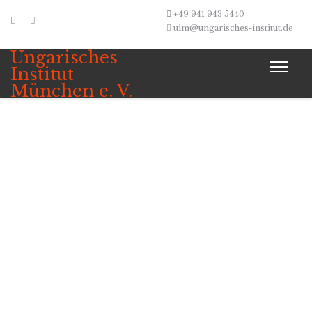
+49 941 943 5440
uim@ungarisches-institut.de
Ungarisches
Institut
München e. V.