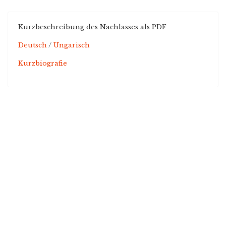
Kurzbeschreibung des Nachlasses als PDF
Deutsch
/
Ungarisch
Kurzbiografie
Copyright © 2021
Free Joomla! 4 templates
/ Design by
Engine Templates