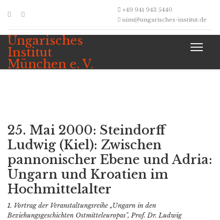
+49 941 943 5440
uim@ungarisches-institut.de
Ungarisches
Institut
München e. V.
25. Mai 2000: Steindorff
Ludwig (Kiel): Zwischen
pannonischer Ebene und Adria:
Ungarn und Kroatien im
Hochmittelalter
1. Vortrag der Veranstaltungsreihe „Ungarn in den
Beziehungsgeschichten Ostmitteleuropas", Prof. Dr. Ludwig