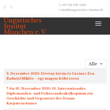
+49 941 943 5440
uim@ungarisches-institut.de
Ungarisches
Institut
München e. V.
Anzeige #
Beiträge
Titel
3. Dezember 2010: Dévény István és Greiner Éva:
Radnóti Miklós – egy magyar költő sorsa
7. bis 10. November 2010: 10. Internationales
Diplomanden- und Doktorandenkolloquium zur
Geschichte und Gegenwart des Donau-
Karpatenraumes